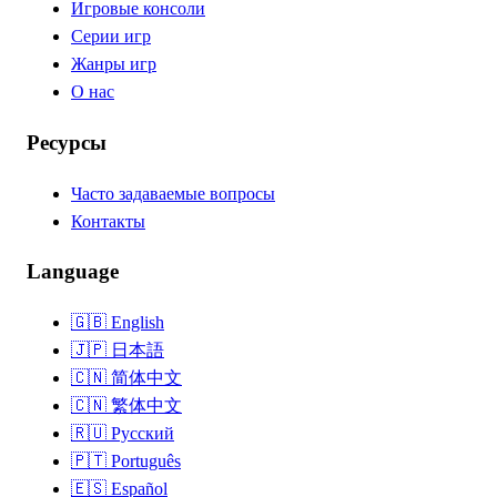
Игровые консоли
Серии игр
Жанры игр
О нас
Ресурсы
Часто задаваемые вопросы
Контакты
Language
🇬🇧
English
🇯🇵
日本語
🇨🇳
简体中文
🇨🇳
繁体中文
🇷🇺
Русский
🇵🇹
Português
🇪🇸
Español