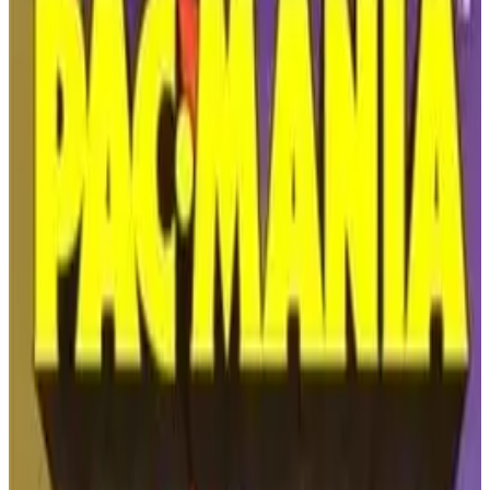
НАЧАТЬ ИГРУ
Nintendo Entertainment System
🔗
Код для встраивания
Получите код для встраивания этой игры, чтобы
отобразить ее на своем веб-сайте
КОПИРОВАТЬ КОД ДЛЯ ВСТРАИВАНИЯ
Ninja Gaiden II: Темный
меч хаоса (NES) Введение