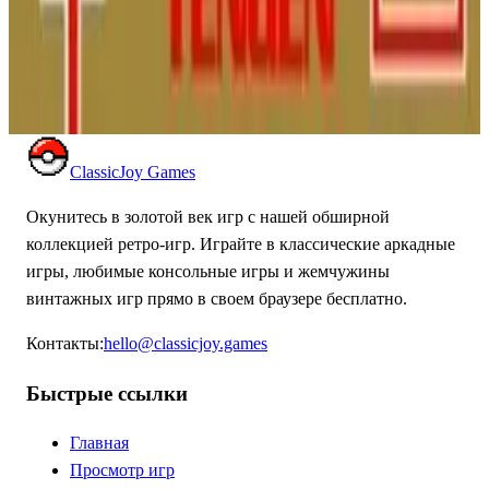
изометрических лабиринтах в этой сложной,
нелицензированной версии популярного аркадного хита.
NINTENDO ENTERTAINMENT
SYSTEM
ДЕЙСТВИЕ
1991
ПАКМАН
ClassicJoy Games
Окунитесь в золотой век игр с нашей обширной
коллекцией ретро-игр. Играйте в классические аркадные
игры, любимые консольные игры и жемчужины
винтажных игр прямо в своем браузере бесплатно.
Контакты
:
hello@classicjoy.games
Быстрые ссылки
Главная
Просмотр игр