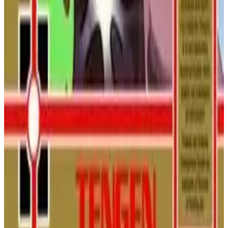
SYSTEM
ПЛАТФОРМЕР
1989
УТИНЫЕ
ИСТОРИИ
Боевые Жабы
Присоединяйтесь к Рашу, Зитцу и Пимплу в легендарном
файтинге! Разбивайте, трансформируйтесь и мчитесь
сквозь безжалостно креативные уровни, чтобы спасти
принцессу Анджелику и вашего друга Пимпла от злой
Темной Королевы.
NINTENDO ENTERTAINMENT
SYSTEM
ДЕЙСТВИЕ
1991
БЭТЛТОДС
Пак-Мания (NES)
Pac-Man возвращается в совершенно новом измерении на
NES! Перепрыгивайте через призраков в псевдо-3D