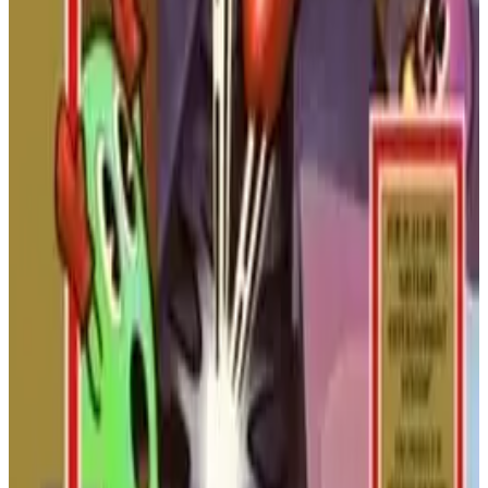
Поиск сокровищ продолжается! Присоединяйтесь к
Скруджу Макдаку в этом редком продолжении, с новыми
улучшениями трости, скрытыми частями карты и более
экзотическими локациями для исследования.
NINTENDO ENTERTAINMENT
SYSTEM
ПРИКЛЮЧЕНИЕ
1993
УТИНЫЕ
ИСТОРИИ
Утиные истории от Disney
У-у! Присоединяйтесь к Скруджу МакДаку в глобальном
приключении за сокровищами. Используйте его
удивительную трость-пого, чтобы прыгать по врагам и
достигать новых высот в этой классической
платформенной игре.
NINTENDO ENTERTAINMENT