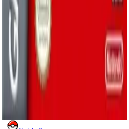
Две легендарные головоломки в одной картридже для
GBA! Уничтожайте вирусы в Dr. Mario и создавайте
каскадные комбинации в Puzzle League. Бесконечные
портативные головоломные баталии ждут вас!
GAME BOY ADVANCE
ДЕЙСТВИЕ
2005
ДОКТОР МАРИО
Mother 3
The emotional finale to a legendary RPG trilogy. Join Lucas on
a heartbreaking journey to find his lost brother and stop the
villainous Pigmask Army from destroying the world.
GAME BOY ADVANCE
РОЛЕВЫЕ ИГРЫ
2006
MOTHER (EARTHBOUND)