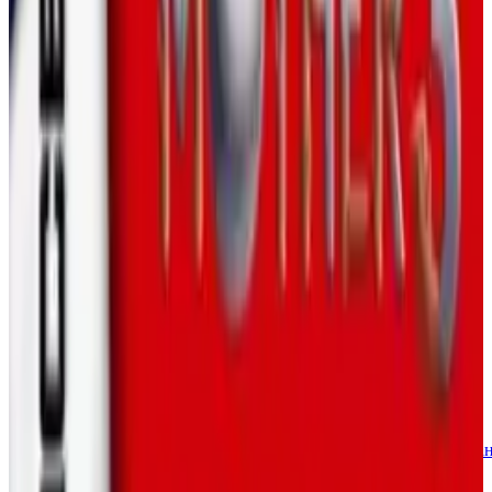
Приключение: Красная
Глава - РОМ-Хак для GBA,
Вдохновленный Мангой
Покемоновское Приключение: Красная Глава - это
знаменитый РОМ-Хак Pokémon FireRed (v1.0), созданный
Aethestode, который близко адаптирует мангу Pokémon
Adventures. Выпущенный в бета-версии с 2013 года, с
ПОКАЗАТЬ БОЛЬШЕ
последним крупным обновлением (Beta 15+ Expansion) в
2020 году, этот хак следует за Рэдом, молодым тренером
🏷️
Теги
из Пэллет Тауна, который сражается с Лидерами
Упражнений, противостоит Команде Ракета и стремится
Ролевые
стать Чемпионом Покемонов. Известный своим более
игры
Приключение
Стратегия
Фэнтези
Мультфильм
Исследова
темным и интенсивным тоном по сравнению с
игра
Одиночная игра
Детский контент
официальными играми, он охватывает Канто и части