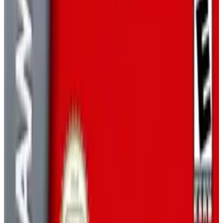
GAME BOY ADVANCE
ПЛАТФОРМЕР
2001
СУПЕР МАРИО
Pokémon Blue Version
Pokémon Blue Version (Game Boy, 1996) —
отшлифованная международная версия Red/Green с
улучшенной графикой и исправлениями, предлагающая
классический пошаговый сбор монстров по Канто. Лови,
тренируй, меняй покемонов и сражайся в спортзалах,
чтобы заполнить Покедекс Оука и добраться до Лиги
Покемонов.
GAME BOY
РОЛЕВЫЕ ИГРЫ
1996
ПОКЕМОН
Доктор Марио и Пазл Лига