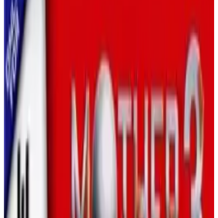
Приключение Покемонов: Красная
глава
НАЧАТЬ ИГРУ
Game Boy Advance
🔗
Код для встраивания
Получите код для встраивания этой игры, чтобы
отобразить ее на своем веб-сайте
КОПИРОВАТЬ КОД ДЛЯ ВСТРАИВАНИЯ
Покемоновское