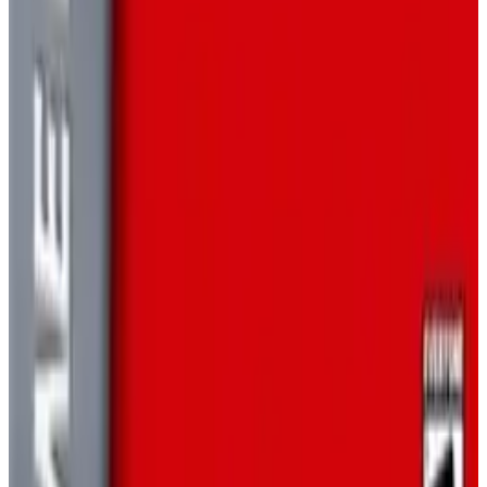
ПОКЕМОН
Pokémon Shiny Gold Sigma
**Pokémon Shiny Gold Sigma** — фанатский ROM-хак
*Pokémon: FireRed Version* для Game Boy Advance. Он
расширяет приключение, охватывая Джото, Канто,
Оранжевый архипелаг, Battle Frontier и Хоэнн.
GAME BOY ADVANCE
РОЛЕВЫЕ ИГРЫ
2023
ПОКЕМОН
Super Mario Advance (Super Mario
Bros. 2)
Super Mario Advance — обновлённый релиз Super Mario
Bros. 2 для Game Boy Advance, а также Mario Bros. с
многопользовательским режимом до четырёх игроков
через link cable.