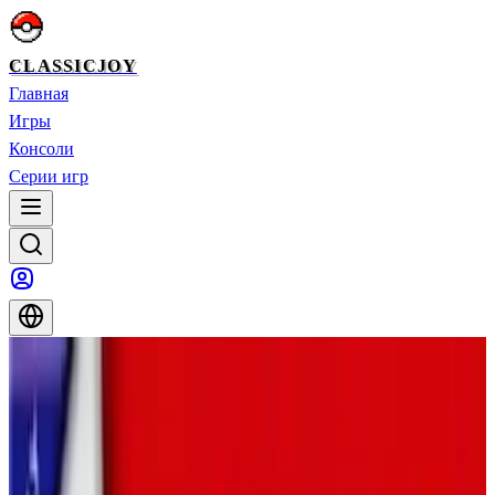
CLASSICJOY
Главная
Игры
Консоли
Серии игр
Главная
>
Игры
>
Приключение Покемонов: Красная глава
Приключение Покемонов: Красная
глава