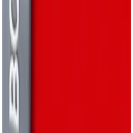
побочные задания и встречи с покемонами в открытом
мире.
GAME BOY ADVANCE
РОЛЕВЫЕ ИГРЫ
2022
ПОКЕМОН
Pokémon Radical Red
Pokémon Radical Red — фанатский хак-мод повышенной
сложности для Pokémon FireRed, добавляющий
множество современных механик и улучшений качества
жизни. Действие разворачивается в Канто и на
Севийских островах, предлагая более суровое
приключение с расширенным выбором покемонов,
обновлёнными боевыми системами и несколькими
способами настроить уровень испытания.
GAME BOY ADVANCE
2020