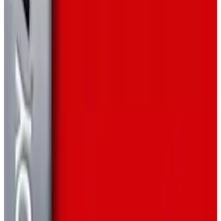
Глава на Classic Joy Games. Начните свое приключение
действие которой разворачивается в оригинальном
сейчас и узнайте, почему этот хак является
регионе Борриус. Исследуйте огромный мир, собирайте
первоклассным опытом покемонов!
команду Pokémon, выполняйте миссии, решайте сложные
головоломки, сражайтесь с Shadows и наслаждайтесь
несколькими режимами сложности и обширным
контентом после прохождения.
GAME BOY ADVANCE
РОЛЕВЫЕ ИГРЫ
2020
ПОКЕМОН
Pokémon Blue Stars 3: Forces
Pokémon Blue Stars 3: Forces — это фанатская Pokémon
RPG для GBA, действие которой разворачивается в
оригинальном регионе Стариор. Соберите команду из
покемонов нескольких поколений, сразитесь с Team
Eclipse, защитите Cosmog и оцените такие возможности,
как Мегаэволюция, Z-движения, DexNav, Wonder Trade,