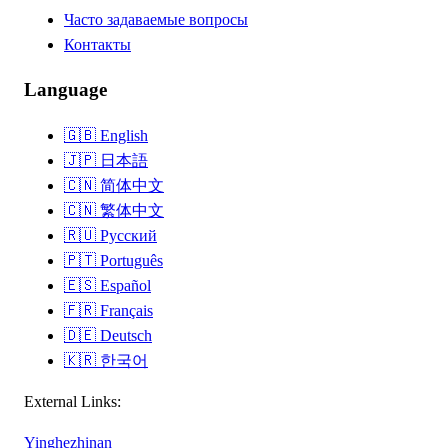
Часто задаваемые вопросы
Контакты
Language
🇬🇧
English
🇯🇵
日本語
🇨🇳
简体中文
🇨🇳
繁体中文
🇷🇺
Русский
🇵🇹
Português
🇪🇸
Español
🇫🇷
Français
🇩🇪
Deutsch
🇰🇷
한국어
External Links:
Yinghezhinan