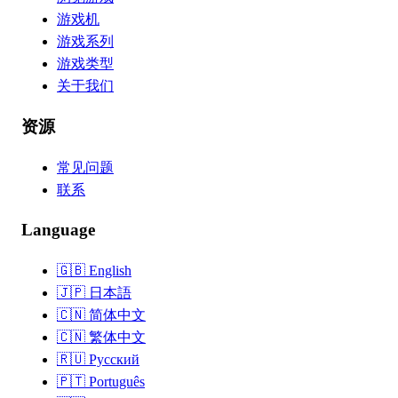
游戏机
游戏系列
游戏类型
关于我们
资源
常见问题
联系
Language
🇬🇧
English
🇯🇵
日本語
🇨🇳
简体中文
🇨🇳
繁体中文
🇷🇺
Русский
🇵🇹
Português