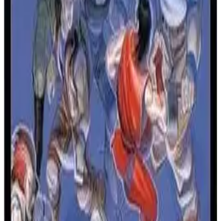
开始游戏
世嘉CD
🔗
嵌入代码
获取此游戏的嵌入代码以在您的网站上显示
复制嵌入代码
复古游戏：《快打旋风
CD》