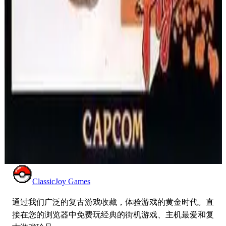
疯狂齿轮帮重出江湖！加入哈加、真纪和卡洛斯，踏上全
球营救朋友的任务。这款超级任天堂独占游戏带来了双人
合作的全球街头大战！
超级任天堂
动作
1993
快打旋风
快打旋风
夺回地铁城的街道！扮演哈格、科迪或盖伊，在这款经典
街机动作游戏中，拳打脚踢，击退疯狂帮派，拯救市长的
女儿。
街机
动作
1989
快打旋风
ClassicJoy Games
通过我们广泛的复古游戏收藏，体验游戏的黄金时代。直
接在您的浏览器中免费玩经典的街机游戏、主机最爱和复