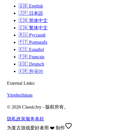
🇬🇧
English
🇯🇵
日本語
🇨🇳
简体中文
🇨🇳
繁体中文
🇷🇺
Русский
🇵🇹
Português
🇪🇸
Español
🇫🇷
Français
🇩🇪
Deutsch
🇰🇷
한국어
External Links:
Yinghezhinan
©
2026
ClassicJoy -
版权所有。
隐私政策
服务条款
为复古游戏爱好者用 ❤️ 制作