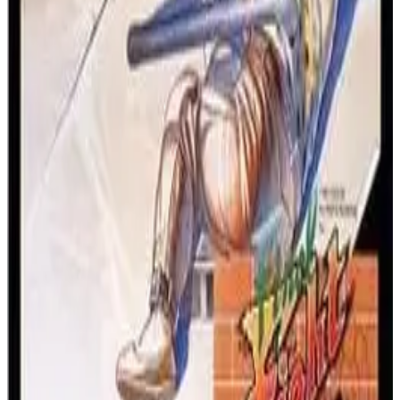
快打旋风3
骷髅十字帮横行大都会！在这部史诗级超级任天堂街机动
作游戏三部曲的最终章中，选择四位战士——哈加尔、盖
伊、露西亚和迪恩，释放强力必杀技。
超级任天堂
动作
1995
快打旋风
超级最终战斗
一个小巧精悍的恶搞之作！这款NES经典游戏以可爱的Q
版画风重新演绎了《快打旋风》，并采用独特的类RPG经
验系统，让你的格斗家升级成长。
任天堂娱乐系统
动作
1993
快打旋风
快打旋风2