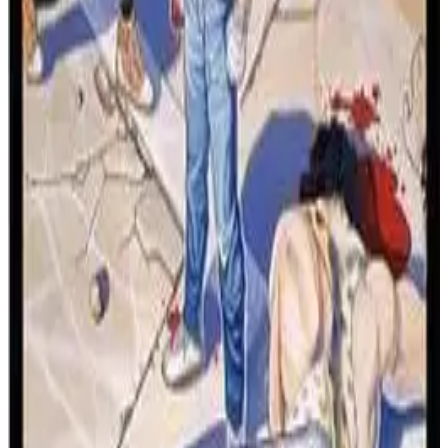
快打旋风
由 T's Music 创作的高品质、激昂的配乐成为本版本的标
播放次数
志性元素，大幅提升了游戏氛围。
1010
赞
游戏玩法
1
游戏机
《快打旋风 CD》带来系列经典的硬派格斗动作，并进行
世嘉CD
了显著增强。玩家可以选择强力的哈格尔、均衡的科迪或
发行年份
敏捷的忍者盖伊，且首次在主流家用主机上实现双人并肩
作战。游戏还重新引入了被超级任天堂版删减的工业区关
1993
卡。本作独有的新内容包括全新的时间攻击模式和完全配
最后更新
2026/8/9
音的开场与结尾过场动画，进一步丰富了故事情节。游戏
玩法完美还原街机体验，从爽快的连击和抱摔到清屏必杀
📖
关于此游戏
技，使《快打旋风 CD》成为净化地铁城街头最完整、功
能最丰富的版本。
经典的终极版本！体验《怒之铁拳》，与三位英雄同台竞
技，支持双人合作，配备令人难以置信的CD原声音乐，
以及独家新关卡。这是前所未有的地铁城！
相关游戏