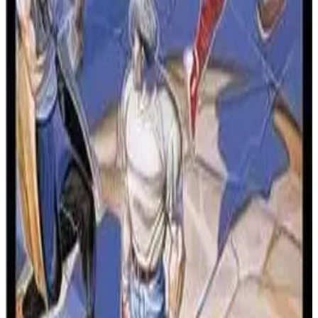
概述
《快打旋风 CD》被玩家广泛认为是这款传奇街机格斗游
戏在家用主机上的终极版本。移植到强大的世嘉 CD 系
统，这个版本忠实再现了市长迈克·哈格尔、科迪和盖伊
与疯狂帮派 Mad Gear 作战，拯救哈格尔的女儿杰西卡的
硬派故事。与其他移植版本不同的是，本作成功包含了原
街机版中所有关键特色，同时还新增了全新内容，使其成
显示更多
为真正的高端体验。
🏷️
标签
背景
动作
横向滚动
单人游戏
多人游戏
打斗游戏
街机
《快打旋风 CD》由世嘉于1993年在卡普空授权下发行，
旨在展示世嘉 CD 附加设备的强大性能。当时，超级任天
堂版的《快打旋风》因多项妥协而臭名昭著，尤其是取消
游戏详情
了双人模式、角色盖伊和整张关卡。《快打旋风 CD》修
正了所有这些问题，恢复了完整的英雄阵容和合作玩法，
游戏系列
但最受赞誉的特点是全新编排的 Red Book 音频原声带。