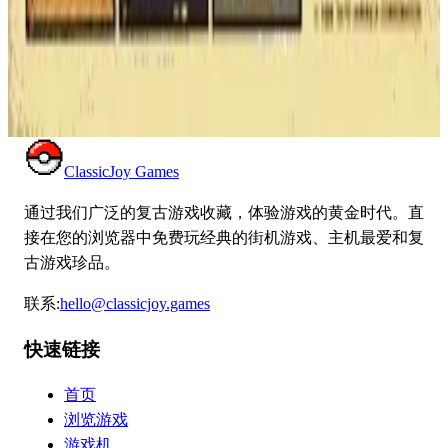
单枪匹马对抗整个街头帮派，拯救你的女友！《怒之铁
拳》是一款原汁原味、充满硬派风格的街机格斗游戏，凭
借其独特的八方向战斗系统开创了横版格斗游戏的先河。
街机
动作
1986
热血硬派
ClassicJoy Games
通过我们广泛的复古游戏收藏，体验游戏的黄金时代。直
接在您的浏览器中免费玩经典的街机游戏、主机最爱和复
古游戏珍品。
联系
:
hello@classicjoy.games
快速链接
首页
浏览游戏
游戏机