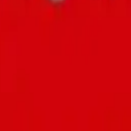
n para atrapar, entrenar y batallar. La adición de la Frontera de Bat
e ROM retro y fanáticos de Pokémon, este juego ofrece exploración inter
tar el juego
yogre
gador
taforma de ROM retro
ic Joy Games
, te permite jugar Pokémon Esmeralda al instante sin desc
ás grandes de Pokémon. Ideal para fanáticos de ROM retro y juegos de 