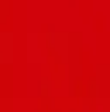
stro Pokémon ahora y descubre por qué este juego sigue siendo un
a Game Boy Advance, este icónico título sigue el viaje de un
l Equipo Magma. Con su rica historia, visuales vibrantes y