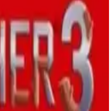
a Game Boy Advance, este título icónico sigue el viaje de un
l Equipo Magma. Con su rica historia, visuales vibrantes y