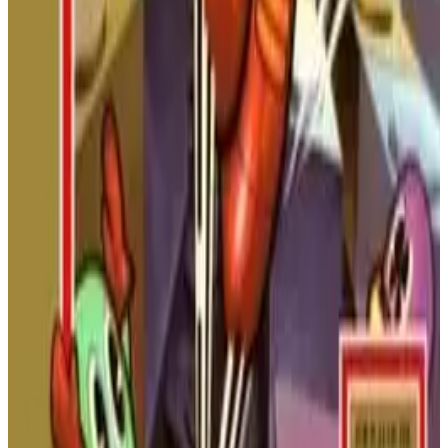
Road Fighter
¡Deslízate entre el tráfico en este clásico juego de carreras
arcade con vista cenital! Esquiva coches, administra tu
combustible y corre contra el reloj para llegar a la meta. Una
verdadera prueba de velocidad y reflejos de Konami.
NINTENDO ENTERTAINMENT
SYSTEM
ACCIÓN
1984
ROAD FIGHTER
Patoaventuras 2
¡La búsqueda del tesoro continúa! Únete a Rico McPato en
esta rara secuela, que incluye nuevas mejoras para el bastón,
piezas de mapa ocultas y más lugares exóticos para explorar.
NINTENDO ENTERTAINMENT
SYSTEM
PLATAFORMAS
1993
PATOAVENTURAS