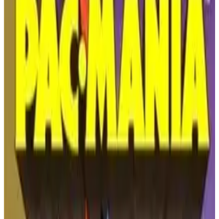
JUGAR JUEGO
Nintendo Entertainment System
🔗
Código para Incrustar
Obtén el código para incrustar este juego y mostrarlo en tu sitio
web
COPIAR CÓDIGO PARA INCRUSTAR
Tetris Introducción
Resumen