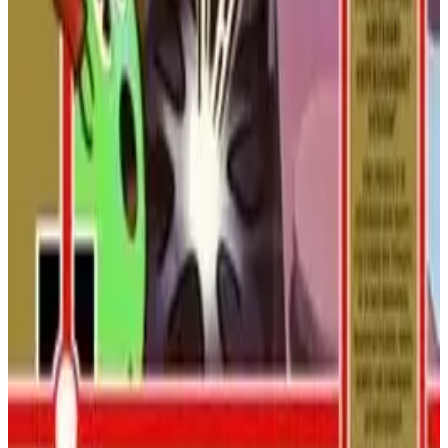
Pato Aventuras de Disney
¡Woo-oo! Únete a Rico McPato en una aventura alrededor del
mundo en busca de tesoros. Usa su increíble bastón pogo para
rebotar sobre los enemigos y alcanzar nuevas alturas en este
clásico juego de plataformas.
NINTENDO ENTERTAINMENT
SYSTEM
PLATAFORMAS
1989
PATOAVENTURAS
Battletoads
Únete a Rash, Zitz y Pimple en un legendario juego de peleas.
Golpea, transforma y avanza rápidamente a través de niveles
brutalmente creativos para rescatar a la Princesa Angelica y a tu
amigo Pimple de la malvada Reina Oscura.