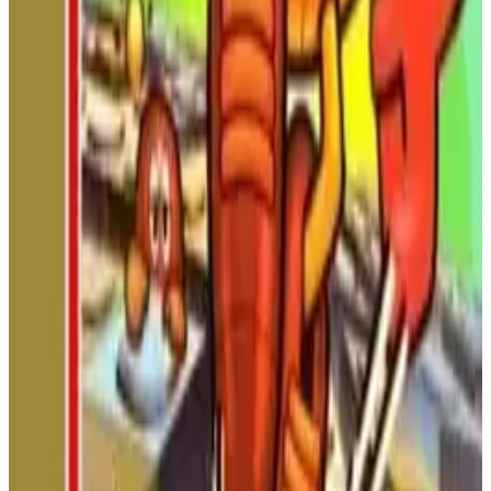
¡Cabalga a caballo por la antigua China! Enfréntate a hordas de
soldados y poderosos generales en este clásico beat 'em up de
NES basado en Romance de los Tres Reinos.
NINTENDO ENTERTAINMENT
SYSTEM
ACCIÓN
1989
Battle City
¡Defiende tu base! En este clásico juego de tanques con vista
cenital, destruye 20 tanques enemigos por nivel, recoge
potenciadores y protege tu cuartel general del águila. ¡Incluye
modo cooperativo para dos jugadores y un editor de niveles!
NINTENDO ENTERTAINMENT
SYSTEM
ACCIÓN
1985
BATTLE CITY