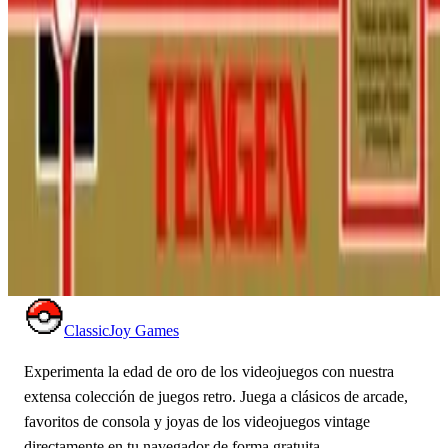
NINTENDO ENTERTAINMENT
SYSTEM
ACCIÓN
1991
BATTLETOADS
Pac-Mania (NES)
¡Pac-Man regresa en una nueva dimensión en la NES! Salta
sobre fantasmas en laberintos isométricos pseudo-3D en esta
desafiante versión no licenciada del popular éxito arcade.
NINTENDO ENTERTAINMENT
SYSTEM
ACCIÓN
1991
COMECOCOS
ClassicJoy Games
Experimenta la edad de oro de los videojuegos con nuestra
extensa colección de juegos retro. Juega a clásicos de arcade,
favoritos de consola y joyas de los videojuegos vintage
directamente en tu navegador de forma gratuita.