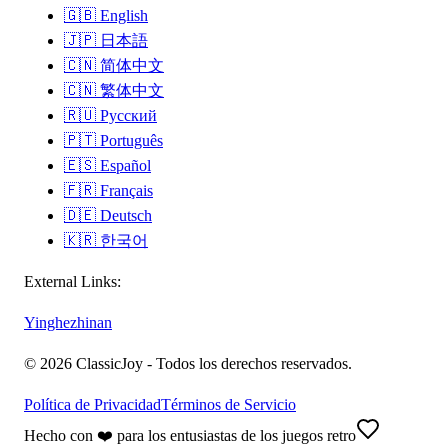
🇬🇧
English
🇯🇵
日本語
🇨🇳
简体中文
🇨🇳
繁体中文
🇷🇺
Русский
🇵🇹
Português
🇪🇸
Español
🇫🇷
Français
🇩🇪
Deutsch
🇰🇷
한국어
External Links:
Yinghezhinan
©
2026
ClassicJoy -
Todos los derechos reservados.
Política de Privacidad
Términos de Servicio
Hecho con ❤️ para los entusiastas de los juegos retro