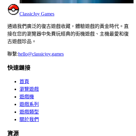
ClassicJoy Games
通過我們廣泛的復古遊戲收藏，體驗遊戲的黃金時代。直
接在您的瀏覽器中免費玩經典的街機遊戲、主機最愛和復
古遊戲珍品。
聯繫
:
hello@classicjoy.games
快速鏈接
首頁
瀏覽遊戲
遊戲機
遊戲系列
遊戲類型
關於我們
資源