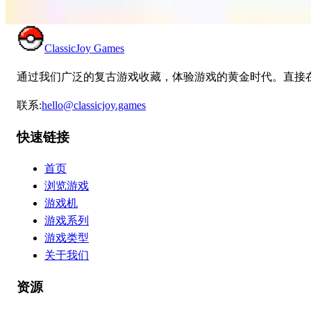
街机
动作
1989
黄金斧
ClassicJoy Games
通过我们广泛的复古游戏收藏，体验游戏的黄金时代。直接
联系
:
hello@classicjoy.games
快速链接
首页
浏览游戏
游戏机
游戏系列
游戏类型
关于我们
资源