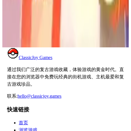
吃豆人
街机经典之作！在迷宫中穿行，吃掉所有点点，吞食能量
丸，反击四个色彩斑斓的幽灵。电子游戏史上的永恒经
典。
任天堂娱乐系统
动作
1984
吃豆人
ClassicJoy Games
通过我们广泛的复古游戏收藏，体验游戏的黄金时代。直
接在您的浏览器中免费玩经典的街机游戏、主机最爱和复
古游戏珍品。
联系
:
hello@classicjoy.games
快速链接
首页
浏览游戏