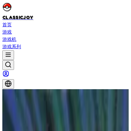
CLASSICJOY
首页
游戏
游戏机
游戏系列
首页
>
游戏
>
小精灵小姐：迷宫狂热
小精灵小姐：迷宫狂热
小精灵小姐：迷宫狂热