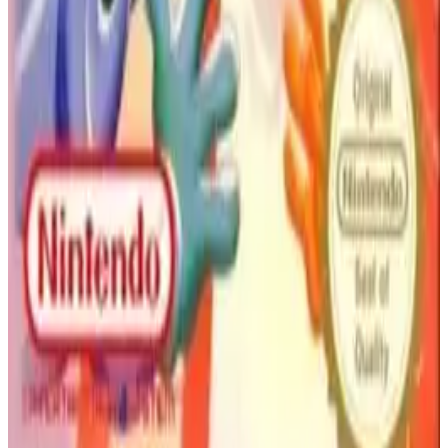
街机
动作
1983
吃豆人
超级吃豆人
官方续作《吃豆人》！吃钥匙开启大门，吞食食物，获取
超级能量球，变身无敌的巨型吃豆人，吞噬幽灵。经典迷
宫游戏的新玩法！
街机
动作
1982
吃豆人
吃豆人
街机经典原作！在迷宫中穿行，吃掉所有点点，吞食能量
豆，逆转局势，击败四个色彩斑斓的幽灵。电子游戏历史
上的永恒经典。
街机
动作
1980
吃豆人