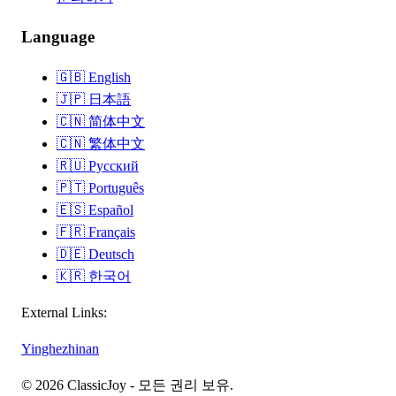
Language
🇬🇧
English
🇯🇵
日本語
🇨🇳
简体中文
🇨🇳
繁体中文
🇷🇺
Русский
🇵🇹
Português
🇪🇸
Español
🇫🇷
Français
🇩🇪
Deutsch
🇰🇷
한국어
External Links:
Yinghezhinan
©
2026
ClassicJoy -
모든 권리 보유.