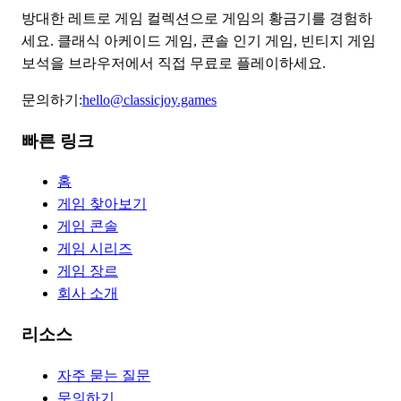
방대한 레트로 게임 컬렉션으로 게임의 황금기를 경험하
세요. 클래식 아케이드 게임, 콘솔 인기 게임, 빈티지 게임
보석을 브라우저에서 직접 무료로 플레이하세요.
문의하기
:
hello@classicjoy.games
빠른 링크
홈
게임 찾아보기
게임 콘솔
게임 시리즈
게임 장르
회사 소개
리소스
자주 묻는 질문
문의하기