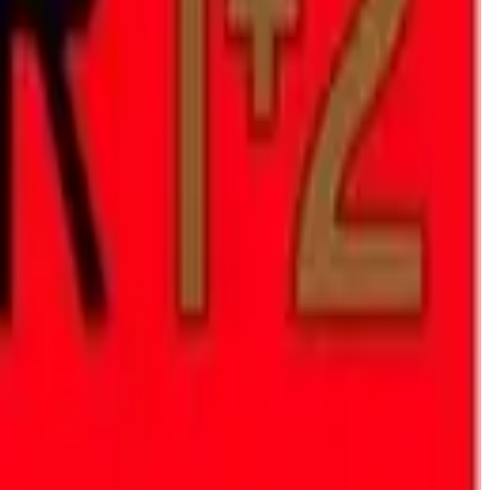
 baseado em filme.
o de ação e plataforma em 2D baseado no filme de 2002 *Spider-
mas de jogos retro com classificações de 4.3/5 de 40 votos.
a evitar a carga do Rhino; guarde a teia de impacto para o Doutor