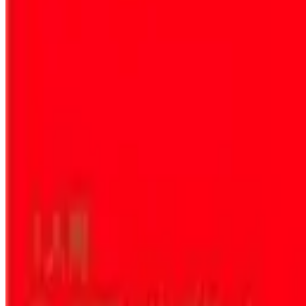
Hoenn.
GAME BOY ADVANCE
JOGOS DE INTERPRE
Super Mario Advance (Super Mario Bros. 2
Super Mario Advance é uma relançamento atualizado para Game Bo
jogo de arcade Mario Bros., com suporte multijogador para até quat
GAME BOY ADVANCE
PLATAFORMA
2001
Dr. Mario e Liga dos Quebra-Cabeças
Dois jogos lendários de quebra-cabeça em um único cartucho de G
GAME BOY ADVANCE
AÇÃO
2005
DR. M
Mother 3