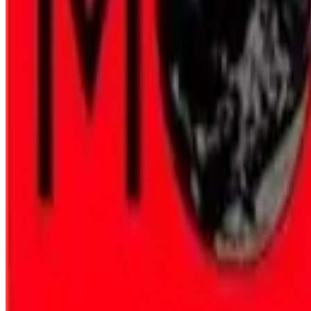
Cenas inspiradas no filme e trilha sonora energética
Jogadas
Jogabilidade autêntica de GBA em nossa plataforma de ROM
3463
Curtidas
Principais Diferenças: Game Boy Advanc
23
Console
Game Boy Advance (2004)
: side-scroller 2D, baseado em 
Game Boy Advance
Comparado a Spider-Man 2 (2004, PS2/Xbox/GC)
: GBA 
Ano de Lançamento
Comparado a Spider-Man: Mysterio's Menace (2001, G
Comparado a Dragon Warrior Monsters (1998, GBC)
: 
2004
Comparado a Super Robot Taisen Compact 3 (2003, W
Última Atualização
8/7/2026
Comparado a Need for Speed: Underground 2 (2004)
: A
📖
Sobre Este Jogo
Comparado a Captain Tsubasa V (1994, SNES)
: Super-h
Relançamentos
: Twin Pack com
Spider-Man
(2005, GBA).
Spider-Man 2, lançado em 28 de junho de 2004, para o Game Boy A
Jogue Spider-Man 2 Online
Man 2*, estrelado por Tobey Maguire.
Jogos Relacionados
Jogue
Spider-Man 2
(2004, GBA) instantaneamente no Classic Joy
Cópias físicas custam de $15 a $40 (cartucho) ou de $50 a $120 (C