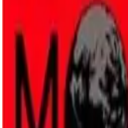
Spider-Man 2
, lançado em 28 de junho de 2004 para o Game Boy A
Man 2
, estrelado por Tobey Maguire. Peter Parker, como Spider-Ma
Com movimentos de teia, escaladas em paredes e cenas inspiradas n
por sua curta duração (
GameSpot
: 7/10).
Por Que Jogar Spider-Man 2?
Spider-Man 2
no Game Boy Advance oferece uma ação 2D rápida. Os
MOSTRAR MAIS
rápida, teia de impacto) e combos corpo a corpo para lutar contra 
🏷️
Tags
trama do filme. O jogo dura de 3 a 5 horas, com níveis que variam 
Monsters
, distintos de
Need for Speed: Underground 2
em corridas
Ação
Plataforma
Aventura
Jogador Solitário
Principais Recursos
Balançar-se por Nova York em uma aventura de ação de 3 a 
Detalhes do Jogo
Plataforma 2D com movimentos de teia e ataques em combo
Enfrentar Doutor Octopus, Rhino, Mysterio e Shocker
Série de Jogos
Coletar power-ups para melhorias de saúde e fluido de teia
Homem-Aranha