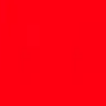
TAÇÃO DE PAPÉIS
2020
POKÉMON
 por fãs, ambientado na região original de Starior. Monte uma equip
es, DexNav, Wonder Trade, missões secundárias e encontros no mapa.
TAÇÃO DE PAPÉIS
2022
POKÉMON
okémon FireRed que adiciona um grande conjunto de mecânicas moderna
dade expandida de Pokémon, sistemas de batalha atualizados e várias for
mon FireRed Version* para Game Boy Advance. Ela expande a aventur