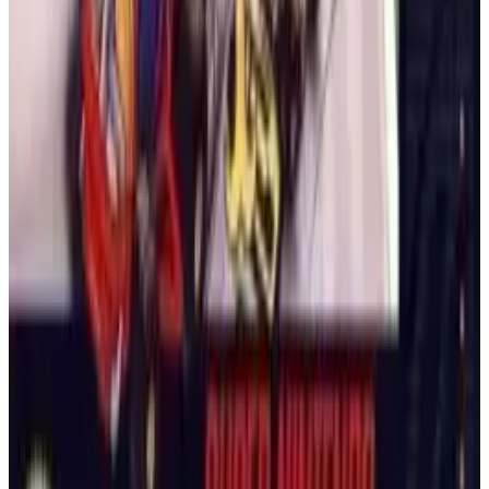
Battletoads
Begib dich mit Rash, Zitz und Pimple in ein legendäres Beat
’em up! Zerschmettere, verwandle dich und renne durch brutal
kreative Level, um Prinzessin Angelica und deinen Kumpel
Pimple vor der bösen Dunklen Königin zu retten.
NINTENDO ENTERTAINMENT
SYSTEM
AKTION
1991
BATTLETOADS
Pac-Man 2: Die neuen Abenteuer
Führe einen emotionalen Pac-Man in einem bizarren Point-and-
Click-Abenteuer! Nutze eine Schleuder, um seine Stimmungen
und Handlungen zu beeinflussen, Rätsel zu lösen und seine
täglichen Erledigungen zu meistern. Kein Labyrinthspiel!
SUPER NINTENDO
ABENTEUER
1994