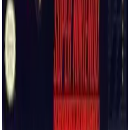
Super Punch-Out!!
Die 16-Bit-Weiterentwicklung der klassischen Boxserie! Stelle
dich einem neuen Kader von 16 skurrilen internationalen
Kämpfern, meistere neue Super-Schläge und kämpfe dich an
die Spitze der WVBA-Liga.
SUPER NINTENDO
AKTION
1994
PUNCH-OUT!!
Super Mario Kart
The game that started it all! Choose from 8 iconic characters
and race through classic Mushroom Kingdom tracks. Use items
like shells and stars to get ahead in this legendary SNES kart
racer.
SUPER NINTENDO
AKTION
1992