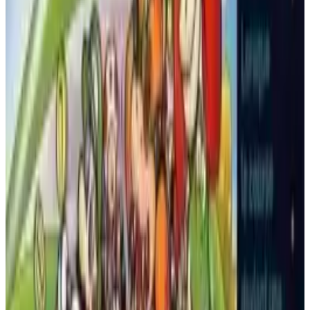
zwischen dem Allrounder Rash und dem Kraftpaket Pimple
Psicone vor der bösen Dunklen Königin zu retten.
wählen. Die Beat-’em-up-Abschnitte sind zurück und besser
denn je, mit spektakulären „Smash Hit“-Kombofinishs. Der
Ähnliche Spiele
berüchtigte Turbo Tunnel kehrt ebenfalls in einem neuen, noch
schnelleren 3D-Bonus-Level zurück, der die Reflexe selbst
Killer Instinct
erfahrener Spieler auf die Probe stellt. Das Spiel wechselt
ständig die Spielmechaniken, von klassischem Prügeln und
Killer Instinct ist ein rasantes SNES-Kampfspiel mit einer
Plattformen über schnelle Fahrzeugabschnitte bis hin zu
unvergesslichen Auswahl an Kriegern, Monstern, Aliens und
einzigartigen Herausforderungen, die alle in epischen
kybernetischen Kämpfern. Meistere verheerende Kombos,
Bosskämpfen gipfeln, die sowohl Geschick als auch
unterbrich gegnerische Angriffe mit Combo Breakers und
Mustererkennung erfordern.
beende intensive Eins-gegen-eins-Duelle mit mächtigen Ultra
Combos.
SUPER NINTENDO
AKTION
1995
KILLER INSTINCT
Super Mario World 3: Eine völlig neue
Welt