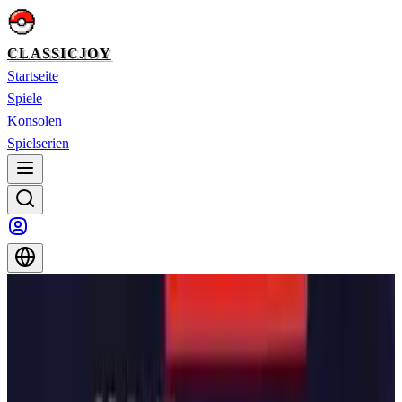
CLASSICJOY
Startseite
Spiele
Konsolen
Spielserien
Startseite
>
Spiele
>
Battletoads in Battlemaniacs
Battletoads in Battlemaniacs
Battletoads in Battlemaniacs