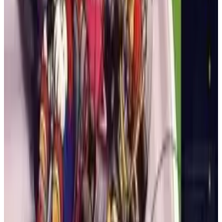
Der legendäre, knallharte Prügelheld jetzt zum Mitnehmen!
Übernimm die Kontrolle über Rash in diesem einzigartigen
Handheld-Abenteuer und kämpfe gegen die Streitkräfte der
Dunklen Königin durch eine Reihe brutal herausfordernder
Stufen.
GAME GEAR
AKTION
1993
BATTLETOADS
Battletoads (Arcade)
Das ultimative Kröten-Erlebnis! Schließe dich Rash, Zitz und
Pimple in diesem 3-Spieler-Arcade-Prügler an. Entfessle
verrückte Kombos und blutige Finisher, um die Dunkle
Königin in purem Beat-'em-up-Chaos zu besiegen.
ARCADE
AKTION
1991
BATTLETOADS