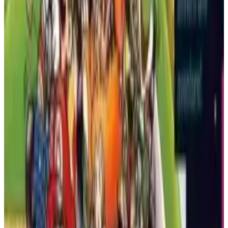
Super Mario World 3: Eine völlig neue Welt ist ein von Fans
gemachtes SNES-Jump-’n’-Run mit fünf neuen Welten,
Dutzenden individueller Level, geheimen Ausgängen,
klassischen Power-ups und einem seitlich scrollenden
Spielverlauf mit stetig steigendem Schwierigkeitsgrad. Führe
Mario durch ein frisches Abenteuer, das für Fans der
traditionellen Super-Mario-World-Action entworfen wurde.
SUPER NINTENDO
PLATTFORMSPIEL
2021
SUPER MARIO
Battletoads / Double Dragon (Game Boy)
Battletoads / Double Dragon ist ein Beat-’em-up-Crossover
von 1993 für den Game Boy, in dem sich die Battletoads mit
Billy und Jimmy Lee zusammentun. Die Helden schließen sich
zusammen, um die Dark Queen und den Shadow Boss daran