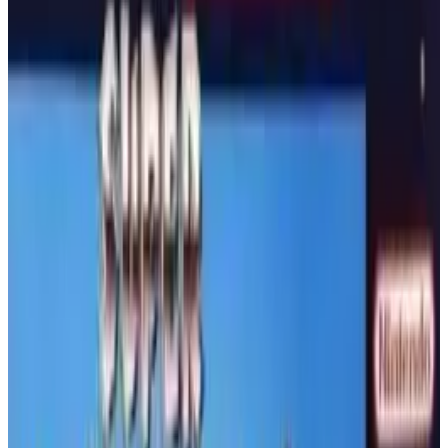
SPIEL STARTEN
Super Nintendo
🔗
Einbettungscode
Holen Sie sich den Einbettungscode für dieses Spiel, um es auf
Ihrer Website anzuzeigen
EINBETTUNGSCODE KOPIEREN
Retro-Spiel: Battletoads in
Battlemaniacs