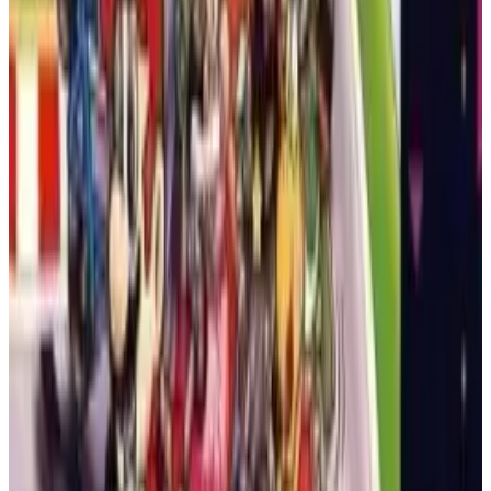
zu hindern, die Erde zu erobern.
GAME BOY
AKTION
1993
BATTLETOADS
Battletoads / Double Dragon
Battletoads / Double Dragon ist ein Beat-’em-up für das Super
Nintendo von 1993, das die Battletoads mit Billy und Jimmy
Lee zusammenbringt. Kämpfe dich durch eine Sci-Fi-
Invasionshandlung, in der die Helden es mit der Dark Queen,
dem Shadow Boss und ihren vereinten Streitkräften
aufnehmen.
SUPER NINTENDO
AKTION
1993
BATTLETOADS
Battletoads (Sega Game Gear)