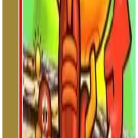
im Ödland.
Schütze Marth mit Tank-Einheiten wie Jagen; spare die
Nutzung des Falchions für Bosse wie Medeus. Cheat: Drücke
NINTENDO ENTERTAINMENT
am Titelbildschirm Hoch, Runter, Links, Rechts, Hoch, A, um
SYSTEM
ROLLENSPIEL
1991
METAL
alle Kapitel freizuschalten (nur japanische Version). Hinweis:
MAX
Einige Emulatoren können Textfehler in Menüs aufweisen.
Jüngste X-Posts loben die Ursprünge von
Fire Emblem
und
Dynasty Wars (NES)
Marths Debüt, weisen jedoch auf die unbarmherzige
Schwierigkeit hin (
Post:1
).
Reite zu Pferd durch das alte China! Kämpfe gegen Horden
von Soldaten und mächtigen Generälen in diesem klassischen
Schließe dich Classic Joy Games an und stelle Archanea jetzt
NES-Beat-'em-up basierend auf „Die drei Reiche“.
wieder her!
NINTENDO ENTERTAINMENT
SYSTEM
AKTION
1989
Battle City
Verteidige deine Basis! In diesem klassischen Top-Down-