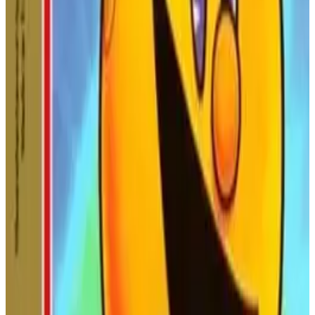
*Fire Emblem: Schattendrache und das Lichtschwert*,
Bestätigung und B zum Abbrechen, während sie in
veröffentlicht am 20. April 1990 in Japan von Nintendo und
rundenbasierten Kämpfen agieren und ein Gleichgewicht
entwickelt von Intelligent Systems, ist der erste Teil der *Fire
zwischen Offensive, Defensive und den Risiken des
Emblem*-Serie, einem bahnbrechenden taktischen RPG.
Permadeaths finden. Die Geschichte des Spiels entfaltet sich
durch Textdialoge, mit Kämpfen in Kulissen wie Burgen und
Ähnliche Spiele
Dörfern. Die Pixelgrafik, die mittelalterliche Fantasieästhetik
und der düstere Soundtrack sprechen Fans von
Dragon
Donkey Kong Classics
Warrior Monsters
und
Captain Tsubasa V
an, im Gegensatz zu
den Kämpfen von
Fatal Fury: First Contact
oder den Puzzles
Donkey Kong Classics ist eine NES-Sammlung mit zwei
von
Tetris Worlds
. Sein Erbe gebar eine geliebte Reihe.
Spielen und enthält die klassischen Arcade-Platformer Donkey
Kong und Donkey Kong Jr. Weiche Fässern aus, klettere
Hauptmerkmale
Leitern und Lianen hinauf, rette Pauline und hilf Donkey Kong
Jr., seinen gefangenen Vater in zwei zeitlosen Nintendo-
Führe Marth durch 25 Kapitel, um Archanea
Abenteuern zu befreien.
zurückzuerobern
Rundenbasierter taktischer Kampf mit Permadeath-
NINTENDO ENTERTAINMENT
Risiken