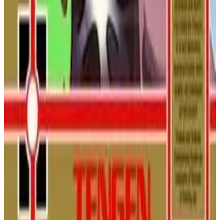
SYSTEM
PLATTFORMSPIEL
1989
DUCKTALES – ABENTEUER VON
DAGOBERT
Battletoads
Begib dich mit Rash, Zitz und Pimple in ein legendäres Beat
’em up! Zerschmettere, verwandle dich und renne durch brutal
kreative Level, um Prinzessin Angelica und deinen Kumpel
Pimple vor der bösen Dunklen Königin zu retten.
NINTENDO ENTERTAINMENT
SYSTEM
AKTION
1991
BATTLETOADS
Pac-Mania (NES)
Pac-Man kehrt in einer ganz neuen Dimension auf dem NES
zurück! Springe in pseudo-3D-isometrischen Labyrinthen über