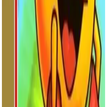
SYSTEM
AKTION
1988
DONKEY KONG
Rekrutiere und verwalte 52 einzigartige Einheiten mit
verschiedenen Klassen
Super Mario Bros.: The Lost Levels
Schwinge das Falchion und andere Waffen für
strategische Kämpfe
Super Mario Bros.: The Lost Levels ist ein anspruchsvolles
Klassische 8-Bit-Grafik und mittelalterlicher
Side-Scrolling-Jump-’n’-Run mit schwierigen Sprüngen,
Fantasiesoundtrack
versteckten Blöcken, Giftpilzen, starkem Wind und
Authentisches NES-Gameplay auf unserer Retro-ROM-
gefährlichen, hindernisreichen Stages. Führe Mario oder Luigi
Plattform
durch ein härteres Abenteuer, das für erfahrene Spieler
entwickelt wurde.
Spiele
Fire Emblem: Schattendrache
und das Lichtschwert
online
NINTENDO ENTERTAINMENT
SYSTEM
AKTION
1986
SUPER MARIO
Spiele
Fire Emblem: Schattendrache und das Lichtschwert
Metal Max
(1990, NES) sofort auf Classic Joy Games mit NES-
Emulatoren. Verfügbar auf Retro-Plattformen mit 4,5/5
Metal Max ist ein klassisches postapokalyptisches NES-RPG
Bewertungen von 60 Stimmen. Physische Kopien kosten 30-
mit offener Erkundung, rundenbasierten Kämpfen, Panzer-
80 $ (Karte) oder 100-300 $ (CIB) aufgrund der Seltenheit nur
Anpassung, Kopfgeldjagd und einem einzigartigen Abenteuer
in Japan. Verwende Nestopia oder RetroArch. Strategie: