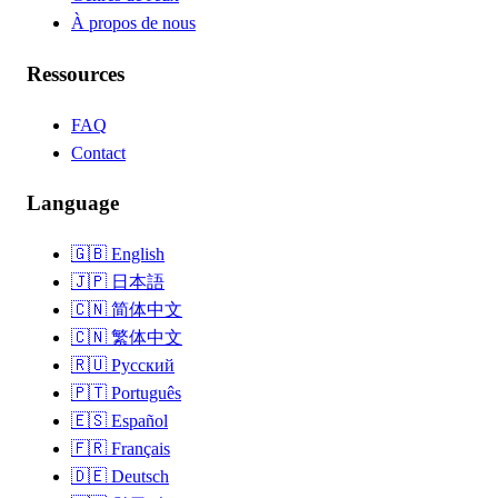
À propos de nous
Ressources
FAQ
Contact
Language
🇬🇧
English
🇯🇵
日本語
🇨🇳
简体中文
🇨🇳
繁体中文
🇷🇺
Русский
🇵🇹
Português
🇪🇸
Español
🇫🇷
Français
🇩🇪
Deutsch