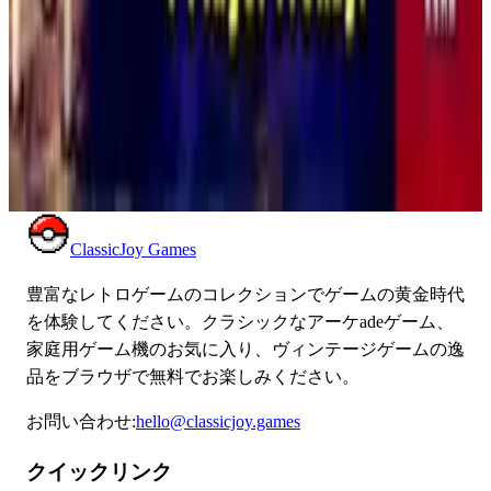
新しいテトリス
新しいテトリスは、1999年8月2日に北米で任天堂から発
売され、H2Oエンターテインメントによって開発され
た、アレクセイ・パジトノフの象徴的なパズルゲーム*
テトリス*の創造的な進化版です。
ニンテンドウ64
パズル
1999
テトリス
ClassicJoy Games
豊富なレトロゲームのコレクションでゲームの黄金時代
を体験してください。クラシックなアーケadeゲーム、
家庭用ゲーム機のお気に入り、ヴィンテージゲームの逸
品をブラウザで無料でお楽しみください。
お問い合わせ
:
hello@classicjoy.games
クイックリンク