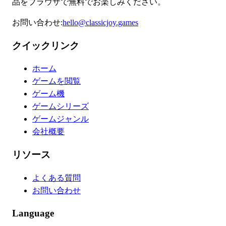
品をブラウザで無料でお楽しみください。
お問い合わせ
:
hello@classicjoy.games
クイックリンク
ホーム
ゲームを閲覧
ゲーム機
ゲームシリーズ
ゲームジャンル
会社概要
リソース
よくある質問
お問い合わせ
Language