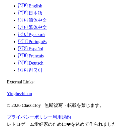
🇬🇧
English
🇯🇵
日本語
🇨🇳
简体中文
🇨🇳
繁体中文
🇷🇺
Русский
🇵🇹
Português
🇪🇸
Español
🇫🇷
Français
🇩🇪
Deutsch
🇰🇷
한국어
External Links:
Yinghezhinan
©
2026
ClassicJoy -
無断複写・転載を禁じます。
プライバシーポリシー
利用規約
レトロゲーム愛好家のために❤️を込めて作られました