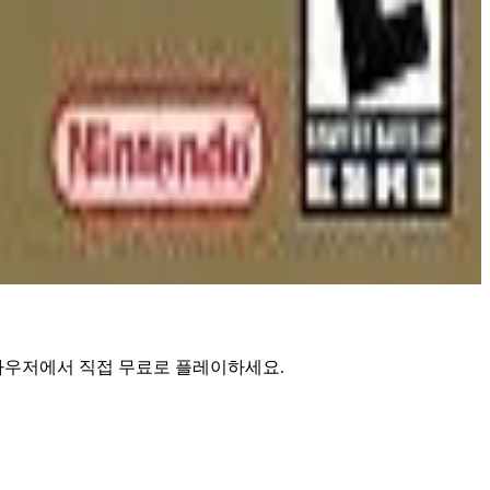
용으로 출시된 기념비적인 액션 어드벤처 게임으로, 다섯 번째 *젤다* 타
이 게임은 1991년 SNES 클래식 *과거로의 링크*의 게임 보이
브라우저에서 직접 무료로 플레이하세요.