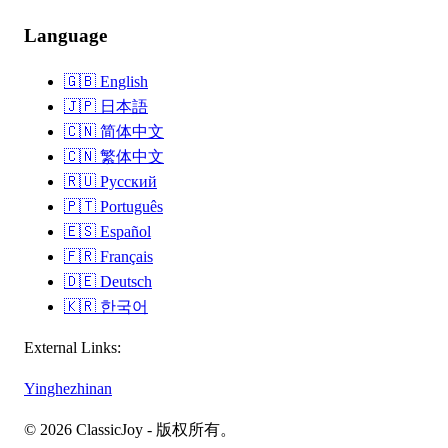
Language
🇬🇧
English
🇯🇵
日本語
🇨🇳
简体中文
🇨🇳
繁体中文
🇷🇺
Русский
🇵🇹
Português
🇪🇸
Español
🇫🇷
Français
🇩🇪
Deutsch
🇰🇷
한국어
External Links:
Yinghezhinan
©
2026
ClassicJoy -
版权所有。