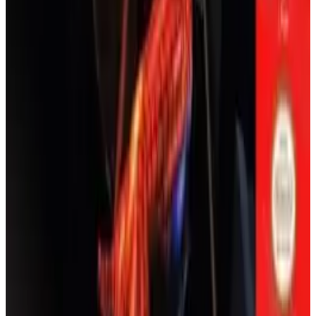
아케이드 게임
은 과장된 동작(예: 도잉의 망치)과 적
마리오 카트 64
은 모드를 가진
모탈 컴뱃
스타일의 격투 게임입니
다.
3차원으로 질주하라! 마리오 카트 64는 클래식한 카트 액
WWF 로우 (1994, SNES)와 비교
:
레슬매니아 2000
션을 N64에서 3D 트랙, 4인 분할 화면 혼돈, 그리고 악명
은 더 많은 레슬러(50+ vs. 12), 고급 그래픽, 더 깊은
높은 파란 등껍질과 함께 선사합니다.
모드(예: 레슬매니아로 가는 길 vs. 로우 인듀어런
스), 사용자 정의를 제공합니다;
로우
는 더 단순한
닌텐도 64
행동
1996
마리오 카트
줄다리기 그래플과 무기(의자, 양동이)를 사용합니
다.
요시 스토리
WWF 노 머시 (2000, N64)와 비교
:
레슬매니아 2000
은
노 머시
의 분기 스토리라인, 백스테이지 지역, 더
요시의 슈퍼 해피 트리가 도난당했다! 아름다운 팝업 스
큰 로스터가 부족하지만, X의 게시물에 따르면 더
토리북 세계를 여행하며 맛있는 과일을 먹고, N64 명작인
나은 입장(타이탄트론 비디오)을 제공합니다.
요시의 섬에 행복을 되찾아라.
지역적 노트
: 일본 버전(2000,
버추얼 프로 레슬링 2
엔진)은 동일하며,
프로보텍터
스타일의 변경 사항
닌텐도 64
모험
1997
요시
이 없습니다.
탑기어 하이퍼 바이크
WWF 레슬매니아 2000 (1999, N64) 온