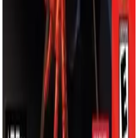
탑기어 시리즈가 이륜차로 돌아왔다! 고속 슈퍼바이크를
라인 플레이
타고 질주하며, 공중에서 미친 묘기를 펼쳐 부스트를 획득
하고, 이 빠른 템포의 N64 모터사이클 레이서에서 챔피언
오늘 링에 들어오세요! Classic Joy Games 웹사이트에서
십을 지배하라.
N64용
WWF 레슬매니아 2000
을 즉시 플레이하세요. 다운
닌텐도 64
레이싱
2000
탑기어
로드 없이 N64 에뮬레이터를 사용합니다. 또는
EmulatorGames.net, RetroGames.cc 또는
탑기어 랠리
MyAbandonware.com과 같은 사이트에서 시도해 보세요.
물리적인 N64 카피는 eBay/Amazon에서 $15-$40(카트만)
N64에서 실감 나는 랠리 레이싱을 경험하세요! 험난한 지
또는 $50-$150(CIB)입니다; 일부는 희귀한 4홀로그램 카
형을 마스터하고, 차고에서 완벽하게 차량을 튜닝하며, 이
드(입장/피니셔)를 포함합니다. 태도 시대와 레트로 레슬
클래식 3D 레이서에서 최고의 기록에 도전하세요.
링 팬에게 이상적입니다! 주의: 에뮬레이션을 위해
Project64 또는 RetroArch를 사용하세요; 카트리지 제한으
닌텐도 64
레이싱
1997
탑기어
로 인해 압축된 오디오가 예상됩니다. 전략을 위해 스톤
콜드의 속도를 사용하여 스너를 시도하거나 더 록의 콤보
새 테트리스
로 피플스 엘보우를 사용하세요; 레슬매니아로 가는 길에
서는 초기 경기를 이겨서 벨트를 더 빨리 잠금 해제하세
1999년 8월 2일 북미에서 닌텐도에 의해 출시되고 H2O 엔
요. 치트: 레슬러 선택 화면에서 C-업, C-다운, C-왼쪽, C-
터테인먼트에 의해 개발된 *뉴 테트리스*는 알렉세이 파