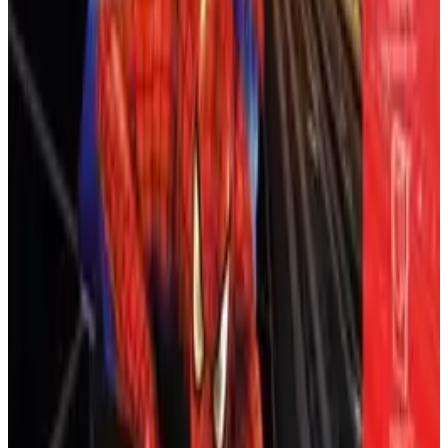
각 경기는 5-20분 지속되며, 4인 멀티플레이어는 재플레
이 가치를 높입니다. 현실적인 폴리곤 모델, 타이탄트론
관련 게임
비디오, 태도 시대의 분위기가 돋보이지만 카트리지 제한
으로 인한 오디오 문제와 어려운 AI는 불만을 초래합니
슈퍼 마리오 64: 소닉 에디션 플러스
다. X는 입장, 로스터, 향수를 불러일으키는 멀티플레이어
재미를 칭찬하지만, 일부는
WWF 노 머시
(2000)를 더 선
슈퍼 마리오 64: 소닉 에디션 플러스를 만나보세요. 이 팬
호합니다.
메이드 ROM 해크는 닌텐도 64의 고전 플랫폼 게임에 소
닉에서 영감을 받은 속도감, 액션, 비주얼, 그리고 에메랄
주요 특징
드 샤드 수집 요소를 더했습니다.
50명 이상의 WWF 슈퍼스타(예: 스톤 콜드 스티브
닌텐도 64
플랫포머
2021
슈퍼 마리오
오스틴, 더 록, 트리플 H, 맨카인드, 크리스 제리코,
미즈 팩맨: 미로 광란
차이나)로 플레이 가능; 16개의 사용자 정의 레슬러
슬롯
미즈 팩맨을 조종하여 퍼즐로 가득한 3D 미로 세계를 탐
모드: 전시(1대1, 태그팀, 케이지, 로얄럼블, 킹 오브
험하세요! 블록을 밀고, 열쇠를 찾고, 점을 먹으며 악한 마
더 링), 레슬매니아로 가는 길, PPV 생성
녀 메스메렐다를 막는 다채로운 모험을 즐기세요.
광범위한 레슬러 생성/편집 모드: 동작, 의상(레슬러
당 4개의 템플릿), 입장 사용자 정의