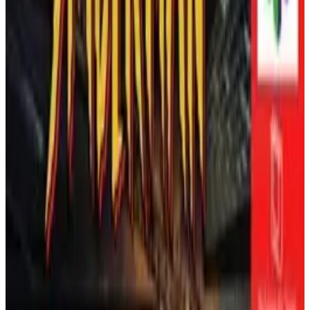
코퍼레이션에 의해 N64용으로 출시된 프로레슬링 게임으
로, WWF(현재 WWE)의
레슬매니아
페이퍼뷰를 기반으
로 하며 태도 시대를 배경으로 하고 있습니다.
WCW/nWo
Revenge
(1998)와 동일한 엔진을 사용하여 스톤 콜드 스티
브 오스틴, 더 록, 트리플 H, 언더테이커, 맨카인드, 크리스
제리코(WWF 게임 데뷔) 등 50명 이상의 레슬러가 등장합
니다. 모드에는 전시(1대1, 태그팀, 케이지, 로얄럼블, 킹
더 보기
오브 더 링), 레슬매니아로 가는 길(1년 경력 모드), PPV
생성이 포함됩니다. 광범위한 레슬러 생성 및 편집 모드를
🏷️
태그
도입하여 사용자 정의 동작, 의상, 최대 8개의 챔피언십 벨
트를 허용합니다. 완전한 입장, 타이탄트론 비디오, 그래
행동
싱글 플레이어
멀티플레이어
레슬링
플링 시스템을 갖추고 있으며, 거의 200만 개의 판매량을
기록하고 호평을 받았습니다(
GameRankings
: 88%,
N64 매
거진
: 90%) 그러나 열악한 오디오와 로스터 부정확성에
게임 세부 정보
대한 비판을 받았습니다(
파미통
: 28/40). 공식 재출시는 없
지만 널리 에뮬레이션되고 있습니다.
게임 시리즈