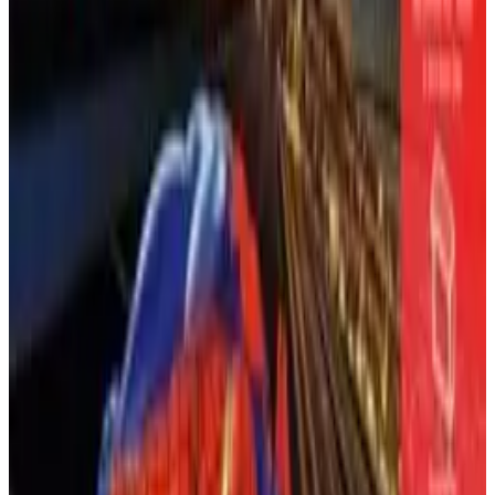
왜 WWF 레슬매니아 2000 (1999, N64)
WWF
플레이 수
을 플레이해야 할까요?
1248
좋아요
WWF 레슬매니아 2000
은 다채로운 모드와 깊이 있는 로스
11
터를 갖춘 세련된 레슬링 액션을 제공합니다. 레슬매니아
콘솔
로 가는 길 모드는 플레이어가 신인으로 시작하여 12개월
닌텐도 64
캠페인에서 타이틀(WWF, 인터콘티넨탈, 유럽, 태그팀)을
출시 연도
획득하고 메인 이벤트
레슬매니아 XV
에 출전할 수 있게
해줍니다(게임은 2000 PPV 이전의 1999 이벤트 무대를 사
2000
용합니다). 전시 모드는 다양한 경기를 제공하며(예: 최대
마지막 업데이트
8/9/2026
4명의 플레이어와 함께하는 로얄럼블, 케이지, 킹 오브 더
링), PPV 생성은 TV 스타일의 프레젠테이션으로 사용자
📖
이 게임 정보
정의 이벤트를 허용합니다. 그래플링 시스템(A/B로 타격,
아날로그 스틱으로 그래플)은 콤보, 피니셔(예: 더 록의 피
*WWF 레슬매니아 2000*, 1999년 10월 12일 N64용으로
플스 엘보우), 그리고 조롱(예: 오스틴의 중지 손가락)을
THQ와 AKI 코퍼레이션에 의해 출시된 이 게임은
지원합니다. 레슬러 생성은 광범위한 사용자 정의(동작,
WWF(현재 WWE)의 *레슬매니아* 페이퍼뷰를 기반으로
외모, 입장)를 제공하지만 여성 레슬러는 잠금 해제가 필
한 프로 레슬링 게임으로, 애티튜드 시대를 배경으로 하고
요합니다(예: 차이나). 레슬매니아로 가는 길은 1-2시간,
있습니다.