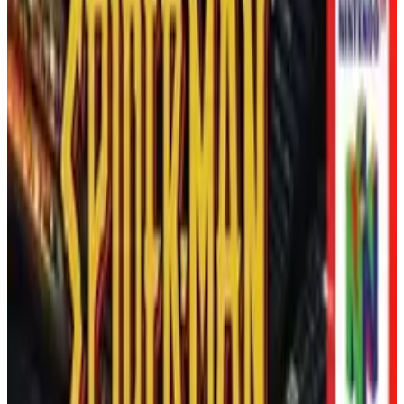
게임 플레이
닌텐도 64
🔗
임베드 코드
이 게임의 임베드 코드를 가져와 웹사이트에 표시하세요.
임베드 코드 복사
WWF 레슬매니아 2000 - 태
도 시대의 레슬링 클래식
WWF 레슬매니아 2000
은 1999년 10월 12일, THQ와 AKI