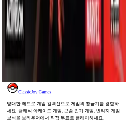
오른쪽을 눌러 숨겨진 캐릭터(예: 듀드 러브)를 잠금 해제
지트노프의 상징적인 퍼즐 게임 *테트리스*의 창의적인
하세요.
진화를 보여줍니다.
Classic Joy Games에서 전 세계의 플레이어와 함께하세요.
닌텐도 64
퍼즐
1999
테트리스
지금 레슬매니아로 가는 길을 시작하고 WWF의 영광을
차지하세요!
스파이더맨
액티비전이 배급하고 네버소프트가 개발한 닌텐도 64용
스파이더맨은 마블 코믹스의 스파이더맨을 기반으로 한
3D 액션 어드벤처 게임입니다.
닌텐도 64
행동
2000
스파이더맨
ClassicJoy Games
방대한 레트로 게임 컬렉션으로 게임의 황금기를 경험하
세요. 클래식 아케이드 게임, 콘솔 인기 게임, 빈티지 게임
보석을 브라우저에서 직접 무료로 플레이하세요.