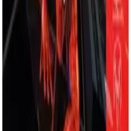
닌텐도 64
모험
2000
팩맨
콤보, 피니셔(예: 맨카인드의 미스터 소코), 조롱이
포함된 그래플링 시스템; 숨겨진 무기(예: 의자)
닥터 마리오 64
멀티탭을 통한 4인 지원; 럼블 팩 호환; 경력 모드의
통계 추적
고전 퍼즐 게임이 64비트로 업그레이드되었습니다! 4인
우리의 레트로 ROM 플랫폼에서 진정한 N64 게임
용 열광적인 액션에서 바이러스와 싸우고, 와리오를 상대
플레이 경험
로 하는 완전한 스토리 모드, 그리고 여러 새로운 게임 유
형을 즐겨보세요. 최고의 파티 퍼즐 게임입니다!
주요 차이점: N64와 다른 버전 및
닌텐도 64
퍼즐
2001
닥터 마리오
WWF 게임
엑사이트바이크 64
N64 vs. 게임보이 컬러 (1999)
: N64는 50명 이상의 레
슬러, 전체 모드, 3D 그래픽, 입장을 제공; GBC는 10
NES 클래식이 3D로 돌아왔다! 현실적인 물리 엔진과 깊
명의 레슬러, 기본 2D 게임 플레이, 레슬러 생성 없
이 있는 묘기 시스템, 강력한 3D 트랙 에디터를 갖춘 N64
음, 혼합된 리뷰(
GameRankings
: 60%).
의 강렬한 모토크로스 레이싱을 경험해보세요. 진정한 컬
WWF 레슬매니아: 아케이드 게임 (1995, SNES)와
트 클래식!
비교
:
레슬매니아 2000
은 더 큰 로스터(50+ vs. 6), 현
실적인 동작, 경력 모드를 갖춘 레슬링 시뮬레이션;
닌텐도 64
레이싱
2000
엑사이트